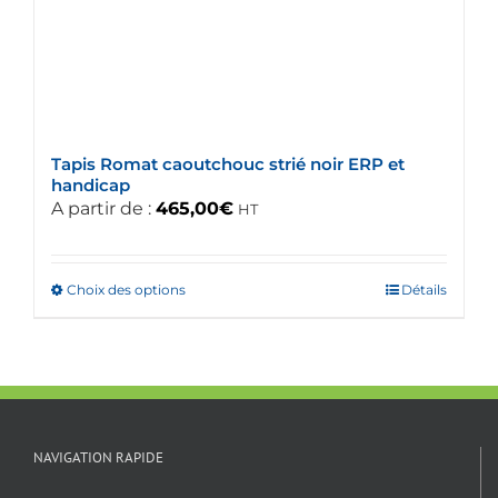
Tapis Romat caoutchouc strié noir ERP et
handicap
A partir de :
465,00
€
HT
Choix des options
Ce
Détails
produit
a
plusieurs
variations.
Les
options
NAVIGATION RAPIDE
peuvent