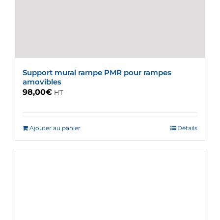
être
choisies
sur
la
page
du
Support mural rampe PMR pour rampes
produit
amovibles
98,00
€
HT
Ajouter au panier
Détails