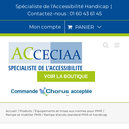
Passer
Spécialiste de l'Accessibilité Handicap
|
au
Contactez-nous : 01 60 43 61 45
contenu
Mon compte
PANIER
VOIR LA BOUTIQUE
Accueil
Produits
Équipements et mises aux normes pour PMR
Rampe et mobilier PMR
Rampe d’accès standard PMR et handicap