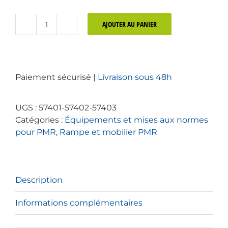
AJOUTER AU PANIER
quantité
de
Rampe
d'accès
Paiement sécurisé |
Livraison sous 48h
standard
PMR
et
UGS :
57401-57402-57403
handicap
Catégories :
Équipements et mises aux normes
pour PMR
,
Rampe et mobilier PMR
Description
Informations complémentaires