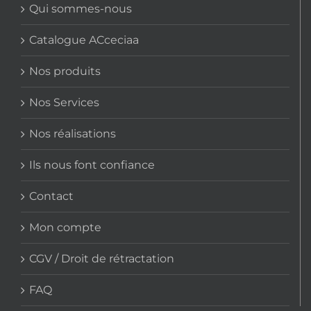
être
Qui sommes-nous
choisies
sur
Catalogue ACceciaa
la
Nos produits
page
du
Nos Services
produit
Nos réalisations
Ils nous font confiance
Contact
Mon compte
CGV / Droit de rétractation
FAQ