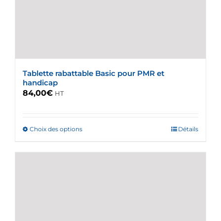
Tablette rabattable Basic pour PMR et
handicap
84,00
€
HT
Choix des options
Ce
Détails
produit
a
plusieurs
variations.
Les
options
peuvent