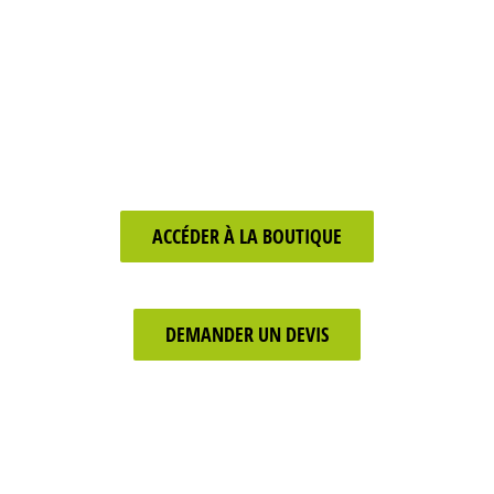
recevant du public.
Services d’audit et de conseil de mise aux
normes pour les personnes en situation de
handicap moteur, cognitif ou sensoriel.
ACCÉDER À LA BOUTIQUE
DEMANDER UN DEVIS