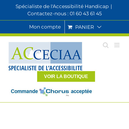
Passer
Spécialiste de l'Accessibilité Handicap
|
au
Contactez-nous : 01 60 43 61 45
contenu
Mon compte
PANIER
VOIR LA BOUTIQUE