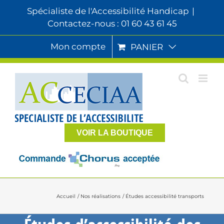
Passer
Spécialiste de l'Accessibilité Handicap
|
au
Contactez-nous : 01 60 43 61 45
contenu
Mon compte
PANIER
VOIR LA BOUTIQUE
Accueil
Nos réalisations
Études accessibilité transports