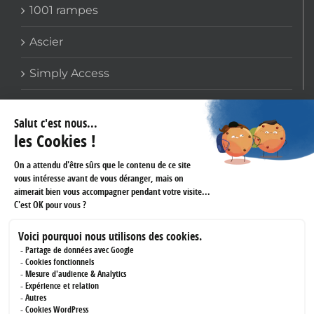
1001 rampes
Ascier
Simply Access
COORDONNÉES
159 avenue Gallieni
93170 BAGNOLET
Téléphone :
01 60 43 61 45
Fax :
01 43 62 14 60
RÉSEAUX SOCIAUX