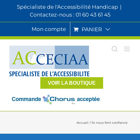
Passer
Spécialiste de l'Accessibilité Handicap
|
au
Contactez-nous : 01 60 43 61 45
contenu
Mon compte
PANIER
VOIR LA BOUTIQUE
Accueil
Ils nous font confiance