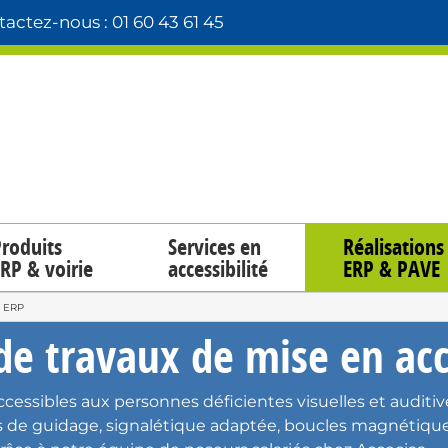
actez-nous : 01 60 43 61 45
roduits
Services en
Réalisations
RP & voirie
accessibilité
ERP & PAVE
é ERP
de travaux de mise en acc
sibles aux personnes déficientes visuelles et auditive
 de guidage
,
signalétique adaptée
,
boucles magnétiqu