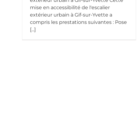
extérieur urbain à Gif-sur-Yvette Cette
mise en accessibilité de l'escalier
extérieur urbain à Gif-sur-Yvette a
compris les prestations suivantes : Pose
[...]
Centre National de la Fonction
Publique Territoriale – CNFPT
Nos réalisations
Réalisation travaux de mise en
accessibilité ERP