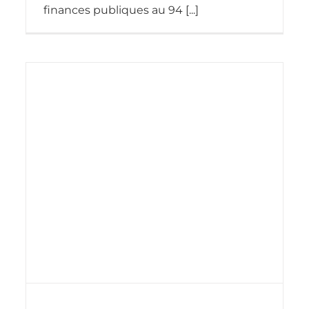
finances publiques au 94 [...]
DDFIP Eure-et-Loir – Centre des
finances publiques de Dreux
Nos réalisations
Réalisation travaux de mise en
accessibilité ERP