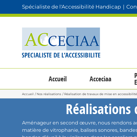
Passer
Spécialiste de l'Accessibilité Handicap
|
Cont
au
contenu
P
Accueil
Acceciaa
E
Accueil
Nos réalisations
Réalisation de travaux de mise en accessibilit
Réalisations 
Aménageur en second œuvre, nous rendons acces
matière de
vitrophanie
,
balises sonores
,
bandes