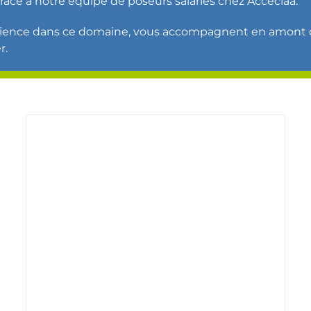
grâce à notre équipe de poseurs salariés chez Acceciaa.
érience dans ce domaine, vous accompagnent en amont d
r.
Bonsecours – Le Casino
Nos réalisations
Réalisation travaux de mise en
accessibilité ERP