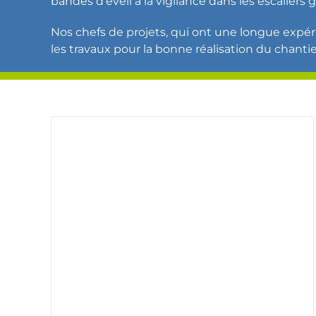
bandes d’éveil à la vigilance
dans les escaliers 
Nos chefs de projets, qui ont une longue exp
les travaux pour la bonne réalisation du chantie
e de
Bonsecours – La Mairie
Nos réalisations
Réalisation travaux de mise en
se en
accessibilité ERP