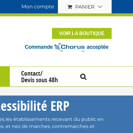
Mon compte
PANIER
VOIR LA BOUTIQUE
Contact/
Devis sous 48h
essibilité ERP
s les établissements recevant du public en
es
, et
nez de marches
,
contremarches
et