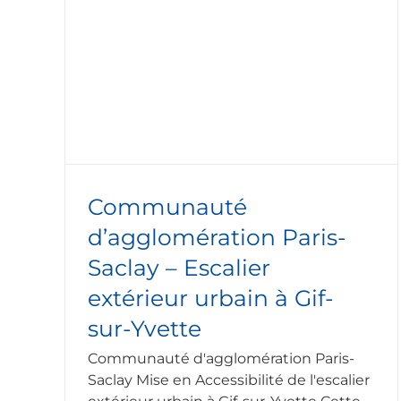
aris-
DRFIP Paris – Direction régionale d
ain à
finances publiques du 94 rue
Réaumur 75002 Paris
se en
Nos réalisations
Réalisation travaux de mise en
accessibilité ERP
Communauté
d’agglomération Paris-
Saclay – Escalier
extérieur urbain à Gif-
sur-Yvette
Communauté d'agglomération Paris-
Saclay Mise en Accessibilité de l'escalier