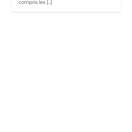
compris les [...]
DDFIP des Yvelines – Direction
départementale des finances
publiques à Versailles
Nos réalisations
Réalisation travaux de mise en
accessibilité ERP