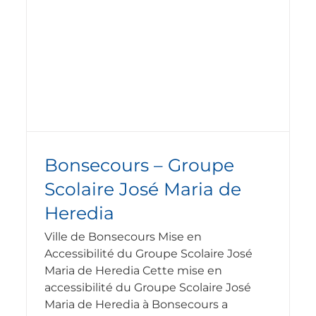
Chambre des Métiers et de
l’Artisanat à Thionville
Nos réalisations
Réalisation travaux de mise en
accessibilité ERP
Bonsecours – Groupe
Scolaire José Maria de
Heredia
Ville de Bonsecours Mise en
Accessibilité du Groupe Scolaire José
Maria de Heredia Cette mise en
accessibilité du Groupe Scolaire José
Maria de Heredia à Bonsecours a