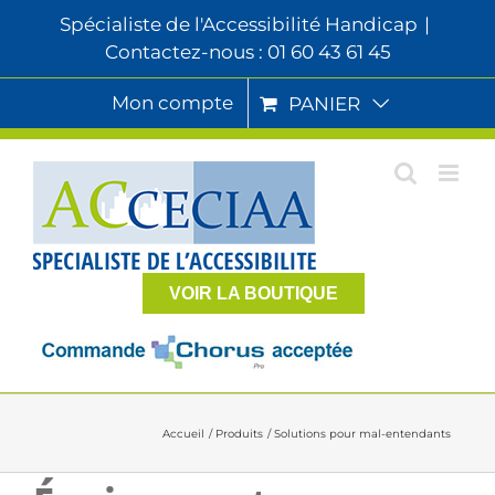
Passer
Spécialiste de l'Accessibilité Handicap
|
au
Contactez-nous : 01 60 43 61 45
contenu
Mon compte
PANIER
VOIR LA BOUTIQUE
Accueil
Produits
Solutions pour mal-entendants