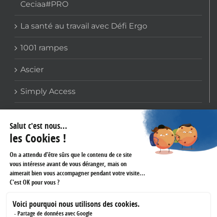
Ceciaa#PRO
La santé au travail avec Défi Ergo
1001 rampes
Ascier
Simply Access
COORDONNÉES
159 avenue Gallieni
93170 BAGNOLET
Téléphone :
01 60 43 61 45
Fax :
01 43 62 14 60