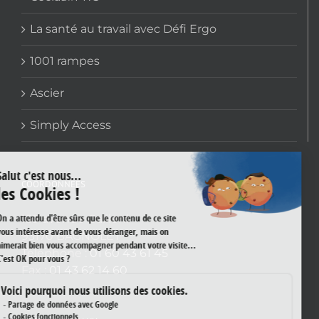
La santé au travail avec Défi Ergo
1001 rampes
Ascier
Simply Access
COORDONNÉES
159 avenue Gallieni
93170 BAGNOLET
Téléphone :
01 60 43 61 45
Fax :
01 43 62 14 60