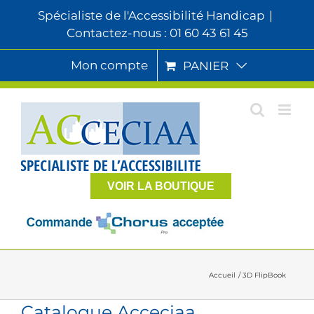
Passer
Spécialiste de l'Accessibilité Handicap
|
au
Contactez-nous : 01 60 43 61 45
contenu
Mon compte
PANIER
VOIR LA BOUTIQUE
Accueil
3D FlipBook
Catalogue Acceciaa