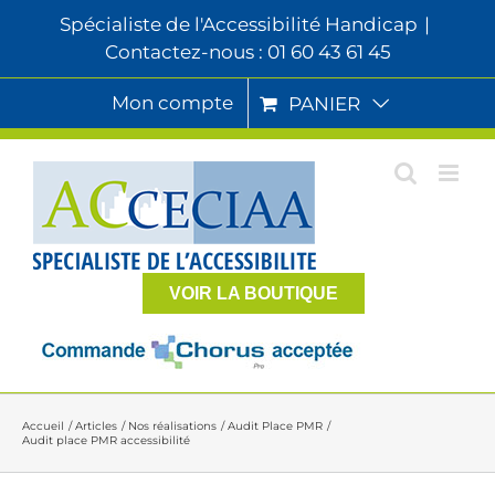
Passer
Spécialiste de l'Accessibilité Handicap
|
au
Contactez-nous : 01 60 43 61 45
contenu
Mon compte
PANIER
VOIR LA BOUTIQUE
Accueil
Articles
Nos réalisations
Audit Place PMR
Audit place PMR accessibilité