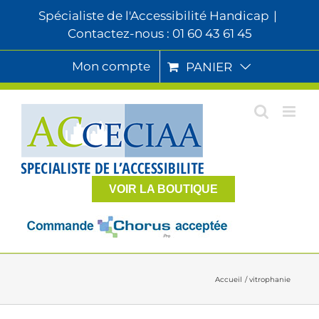
Passer
Spécialiste de l'Accessibilité Handicap
|
au
Contactez-nous : 01 60 43 61 45
contenu
Mon compte
PANIER
VOIR LA BOUTIQUE
Accueil
vitrophanie