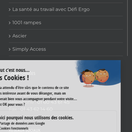
La santé au travail avec Défi Ergo
1001 rampes
Ascier
Simply Access
COORDONNÉES
159 avenue Gallieni
93170 BAGNOLET
Téléphone :
01 60 43 61 45
Fax :
01 43 62 14 60
RÉSEAUX SOCIAUX