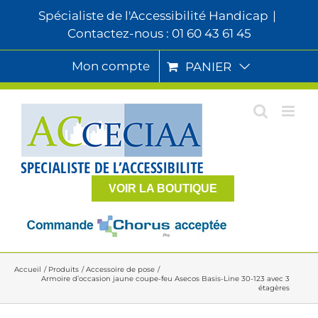
Passer
Spécialiste de l'Accessibilité Handicap
|
au
Contactez-nous : 01 60 43 61 45
contenu
Mon compte
PANIER
VOIR LA BOUTIQUE
Accueil
Produits
Accessoire de pose
Armoire d’occasion jaune coupe-feu Asecos Basis-Line 30-123 avec 3
étagères