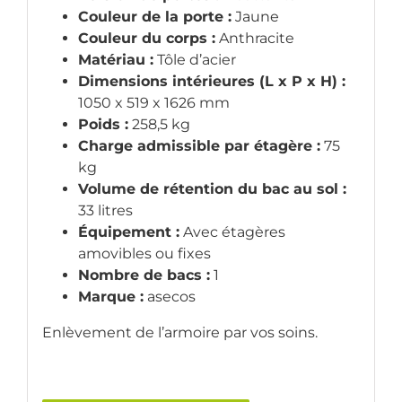
Couleur de la porte :
Jaune
Couleur du corps :
Anthracite
Matériau :
Tôle d’acier
Dimensions intérieures (L x P x H) :
1050 x 519 x 1626 mm
Poids :
258,5 kg
Charge admissible par étagère :
75
kg
Volume de rétention du bac au sol :
33 litres
Équipement :
Avec étagères
amovibles ou fixes
Nombre de bacs :
1
Marque :
asecos
Enlèvement de l’armoire par vos soins.