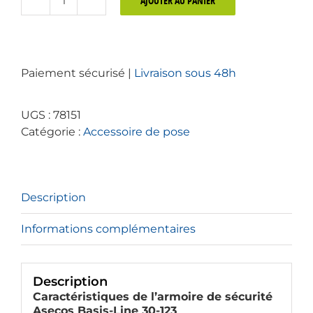
AJOUTER AU PANIER
quantité
de
Armoire
d'occasion
Paiement sécurisé |
Livraison sous 48h
jaune
coupe-
feu
UGS :
78151
Asecos
Catégorie :
Accessoire de pose
Basis-
Line
30-
123
Description
avec
3
Informations complémentaires
étagères
Description
Caractéristiques de l’armoire de sécurité
Asecos Basis-Line 30-123