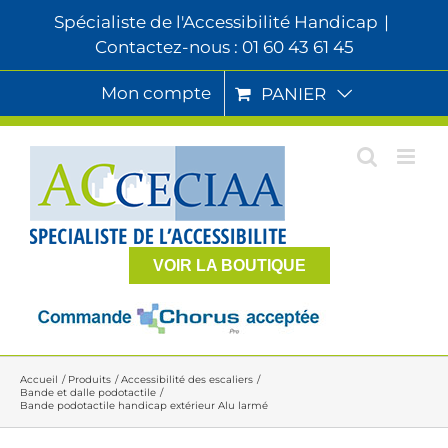
Passer
Spécialiste de l'Accessibilité Handicap
|
au
Contactez-nous : 01 60 43 61 45
contenu
Mon compte
PANIER
VOIR LA BOUTIQUE
Accueil
Produits
Accessibilité des escaliers
Bande et dalle podotactile
Bande podotactile handicap extérieur Alu larmé