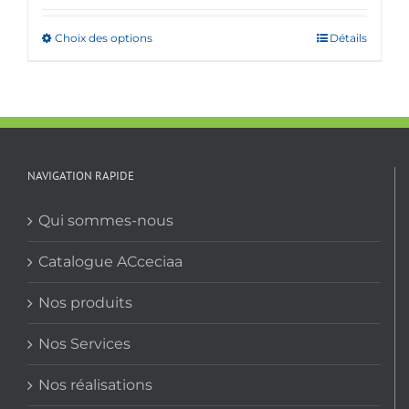
Choix des options
Ce
Détails
produit
a
plusieurs
variations.
Les
options
NAVIGATION RAPIDE
peuvent
être
Qui sommes-nous
choisies
sur
Catalogue ACceciaa
la
Nos produits
page
du
Nos Services
produit
Nos réalisations