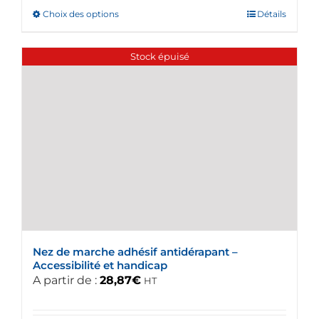
Choix des options
Ce
Détails
produit
a
Stock épuisé
plusieurs
variations.
Les
options
peuvent
être
choisies
sur
la
page
du
Nez de marche adhésif antidérapant –
produit
Accessibilité et handicap
A partir de :
28,87
€
HT