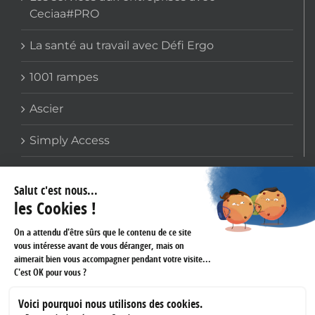
Ceciaa#PRO
La santé au travail avec Défi Ergo
1001 rampes
Ascier
Simply Access
COORDONNÉES
159 avenue Gallieni
93170 BAGNOLET
Téléphone :
01 60 43 61 45
Fax :
01 43 62 14 60