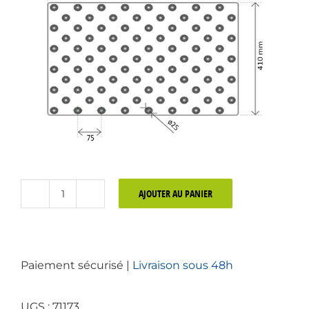
AJOUTER AU PANIER
quantité
de
Bande
podotactile
Paiement sécurisé |
Livraison sous 48h
handicap
extérieur
Alu
UGS :
71173