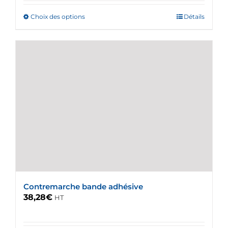
Choix des options
Ce
Détails
produit
a
plusieurs
variations.
Les
options
peuvent
être
choisies
sur
la
page
du
Contremarche bande adhésive
produit
38,28
€
HT