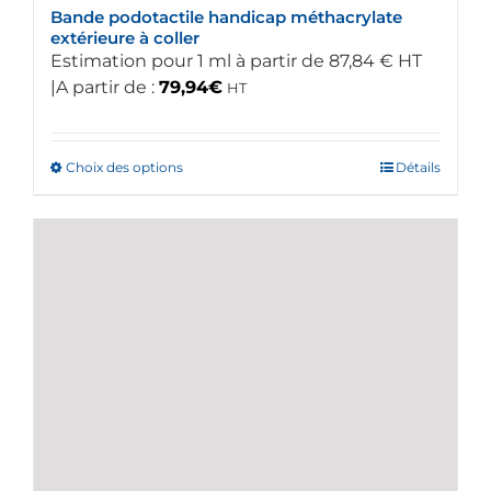
Bande podotactile handicap méthacrylate
produit
extérieure à coller
Estimation pour 1 ml à partir de 87,84 € HT
|A partir de :
79,94
€
HT
Choix des options
Ce
Détails
produit
a
plusieurs
variations.
Les
options
peuvent
être
choisies
sur
la
page