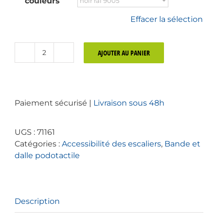
couleurs
Effacer la sélection
AJOUTER AU PANIER
quantité
de
Bande
podotactile
Paiement sécurisé |
Livraison sous 48h
handicap
extérieur
résine
UGS :
71161
universelle
Catégories :
Accessibilité des escaliers
,
Bande et
adhésive
dalle podotactile
Description