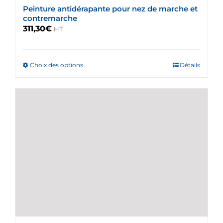
Peinture antidérapante pour nez de marche et
contremarche
311,30
€
HT
Choix des options
Ce
Détails
produit
a
plusieurs
variations.
Les
options
peuvent
être
choisies
sur
la
page
du