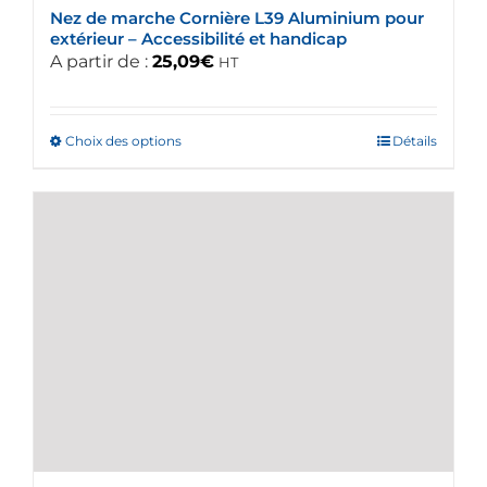
Nez de marche Cornière L39 Aluminium pour
produit
extérieur – Accessibilité et handicap
A partir de :
25,09
€
HT
Choix des options
Ce
Détails
produit
a
plusieurs
variations.
Les
options
peuvent
être
choisies
sur
la
page
du