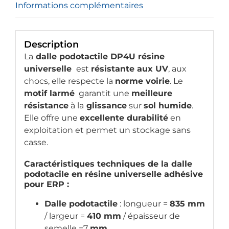
Informations complémentaires
Description
La
dalle podotactile DP4U résine
universelle
est
résistante aux UV
, aux
chocs, elle respecte la
norme voirie
. Le
motif larmé
garantit une
meilleure
résistance
à la
glissance
sur
sol humide
.
Elle offre une
excellente durabilité
en
exploitation et permet un stockage sans
casse.
Caractéristiques techniques de la dalle
podotacile en
résine universelle
adhésive
pour
ERP
:
Dalle podotactile
: longueur =
835 mm
/ largeur =
410 mm
/ épaisseur de
semelle =7
mm
.