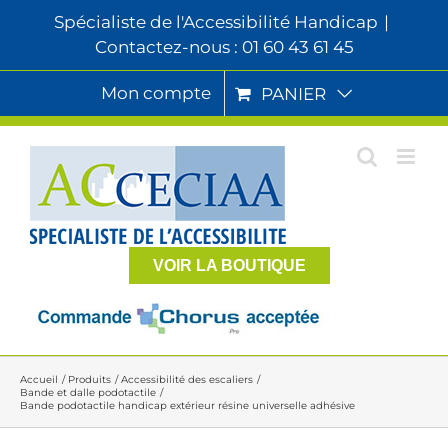
Passer
Spécialiste de l'Accessibilité Handicap
|
au
Contactez-nous : 01 60 43 61 45
contenu
Mon compte
PANIER
VOIR LA BOUTIQUE
Accueil
Produits
Accessibilité des escaliers
Bande et dalle podotactile
Bande podotactile handicap extérieur résine universelle adhésive