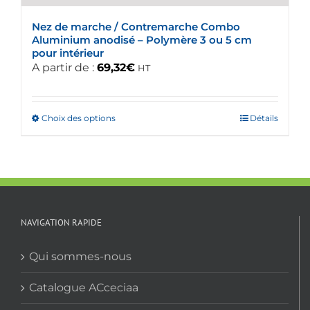
du
Nez de marche / Contremarche Combo
produit
Aluminium anodisé – Polymère 3 ou 5 cm
pour intérieur
A partir de :
69,32
€
HT
Choix des options
Ce
Détails
produit
a
plusieurs
variations.
Les
options
NAVIGATION RAPIDE
peuvent
être
Qui sommes-nous
choisies
sur
Catalogue ACceciaa
la