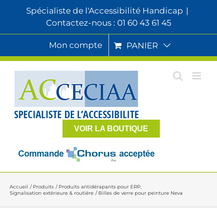
Passer
Spécialiste de l'Accessibilité Handicap
|
au
Contactez-nous : 01 60 43 61 45
contenu
Mon compte
PANIER
VOIR LA BOUTIQUE
Accueil
Produits
Produits antidérapants pour ERP
Signalisation extérieure & routière
Billes de verre pour peinture Neva