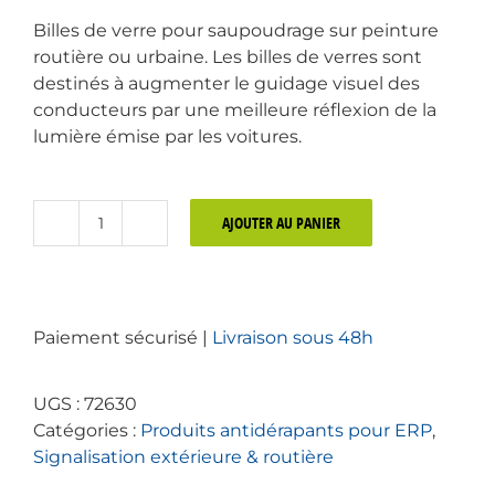
Billes de verre pour saupoudrage sur peinture
routière ou urbaine. Les billes de verres sont
destinés à augmenter le guidage visuel des
conducteurs par une meilleure réflexion de la
lumière émise par les voitures.
AJOUTER AU PANIER
quantité
de
Billes
de
Paiement sécurisé |
Livraison sous 48h
verre
pour
peinture
UGS :
72630
Neva
Catégories :
Produits antidérapants pour ERP
,
Signalisation extérieure & routière