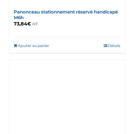
du
Panonceau stationnement réservé handicapé
produit
M6h
73,84
€
HT
Ajouter au panier
Détails