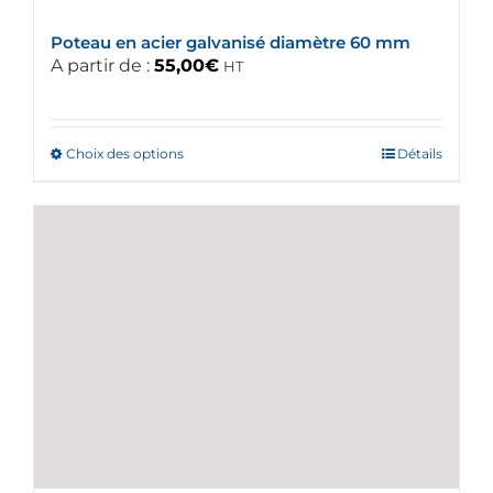
Poteau en acier galvanisé diamètre 60 mm
A partir de :
55,00
€
HT
Choix des options
Ce
Détails
produit
a
plusieurs
variations.
Les
options
peuvent
être
choisies
sur
la
page