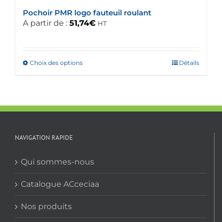
du
Pochoir PMR logo fauteuil roulant
produit
A partir de :
51,74
€
HT
Choix des options
Ce
Détails
produit
a
plusieurs
variations.
Les
options
NAVIGATION RAPIDE
peuvent
être
Qui sommes-nous
choisies
sur
Catalogue ACceciaa
la
Nos produits
page
du