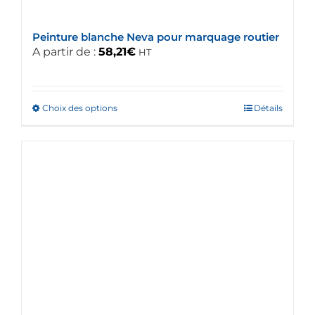
Peinture blanche Neva pour marquage routier
A partir de :
58,21
€
HT
Choix des options
Ce
Détails
produit
a
plusieurs
variations.
Les
options
peuvent
être
choisies
sur
la
page