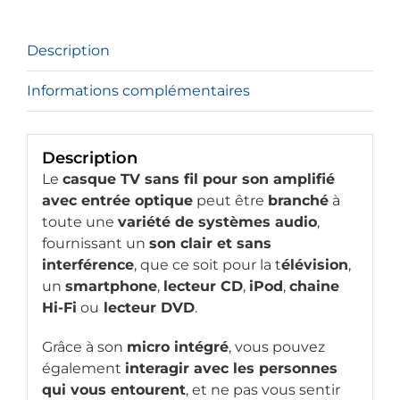
avec
entrée
optique
Description
Informations complémentaires
Description
Le
casque TV sans fil pour son amplifié
avec entrée optique
peut être
branché
à
toute une
variété de systèmes audio
,
fournissant un
son clair et sans
interférence
, que ce soit pour la t
élévision
,
un
smartphone
,
lecteur CD
,
iPod
,
chaine
Hi-Fi
ou
lecteur DVD
.
Grâce à son
micro intégré
, vous pouvez
également
interagir avec les personnes
qui vous entourent
, et ne pas vous sentir