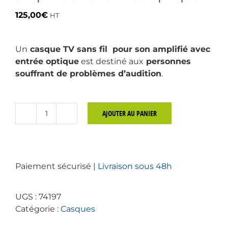
125,00
€
HT
Un
casque TV sans fil pour son amplifié avec
entrée optique
est destiné aux
personnes
souffrant de problèmes d’audition
.
AJOUTER AU PANIER
quantité
de
Casque
TV
Paiement sécurisé |
Livraison sous 48h
sans
fil
pour
UGS :
74197
son
Catégorie :
Casques
amplifié