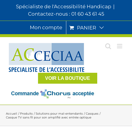
Passer
Spécialiste de l'Accessibilité Handicap
|
au
Contactez-nous : 01 60 43 61 45
contenu
Mon compte
PANIER
VOIR LA BOUTIQUE
Accueil
Produits
Solutions pour mal-entendants
Casques
Casque TV sans fil pour son amplifié avec entrée optique