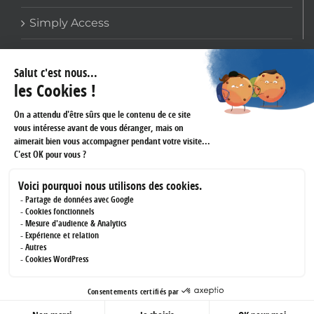
Simply Access
COORDONNÉES
159 avenue Gallieni
93170 BAGNOLET
Téléphone :
01 60 43 61 45
Fax :
01 43 62 14 60
RÉSEAUX SOCIAUX