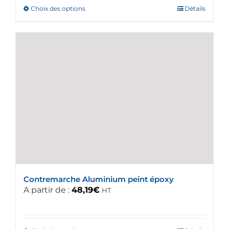
Choix des options
Ce
Détails
produit
a
plusieurs
variations.
Les
options
peuvent
être
choisies
sur
la
page
du
Contremarche Aluminium peint époxy
produit
A partir de :
48,19
€
HT