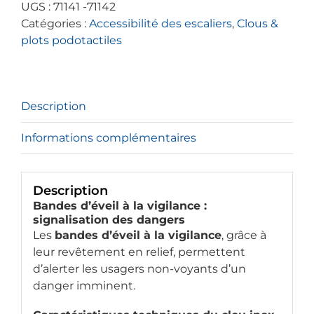
UGS :
71141 -71142
chevrons
Catégories :
Accessibilité des escaliers
,
Clous &
pour
plots podotactiles
bande
d'éveil
à
la
Description
vigilance
Informations complémentaires
Description
Bandes d’éveil à la vigilance :
signalisation des dangers
Les
bandes d’éveil à la vigilance
, grâce à
leur revêtement en relief, permettent
d’alerter les usagers non-voyants d’un
danger imminent.