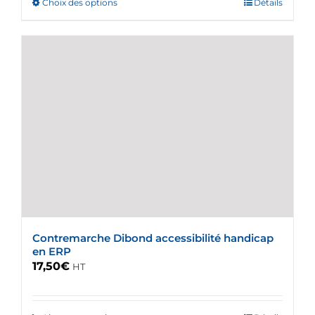
Choix des options
Ce
Détails
produit
a
plusieurs
variations.
Les
options
peuvent
être
choisies
sur
la
page
du
Contremarche Dibond accessibilité handicap
produit
en ERP
17,50
€
HT