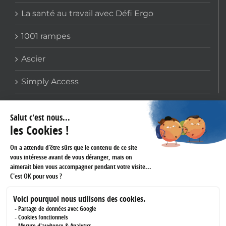
La santé au travail avec Défi Ergo
1001 rampes
Ascier
Simply Access
COORDONNÉES
159 avenue Gallieni
93170 BAGNOLET
Téléphone :
01 60 43 61 45
Fax :
01 43 62 14 60
RÉSEAUX SOCIAUX