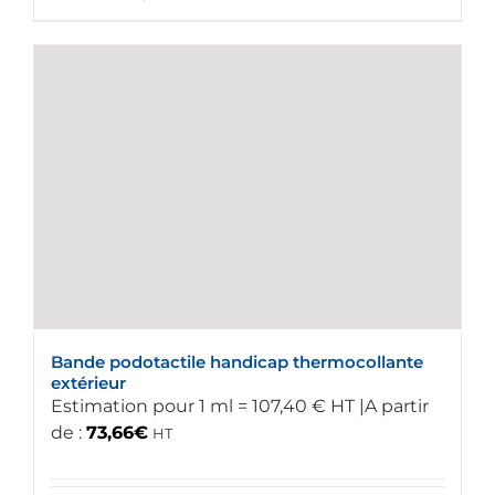
produit
a
plusieurs
variations.
Les
options
peuvent
être
choisies
sur
la
page
du
Bande podotactile handicap thermocollante
produit
extérieur
Estimation pour 1 ml = 107,40 € HT |A partir
de :
73,66
€
HT