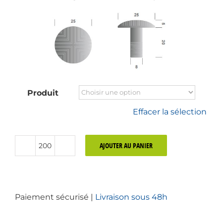
Produit
Effacer la sélection
AJOUTER AU PANIER
quantité
de
Clou
podotactile
Paiement sécurisé |
Livraison sous 48h
Inox
616C
à