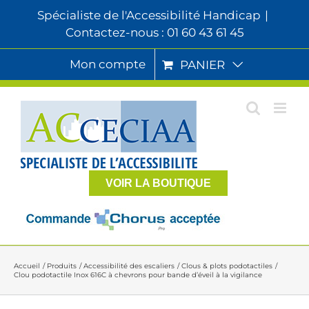
Passer
Spécialiste de l'Accessibilité Handicap
|
au
Contactez-nous : 01 60 43 61 45
contenu
Mon compte
PANIER
VOIR LA BOUTIQUE
Accueil
Produits
Accessibilité des escaliers
Clous & plots podotactiles
Clou podotactile Inox 616C à chevrons pour bande d’éveil à la vigilance