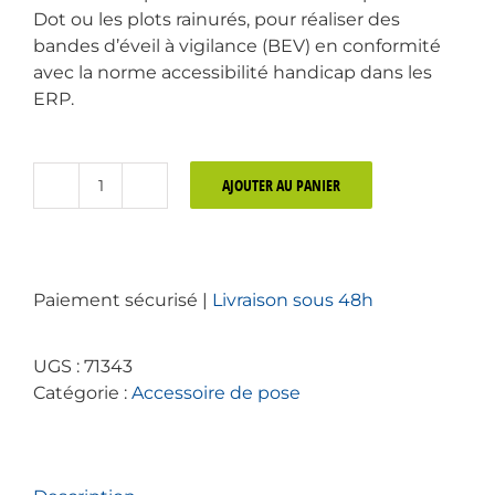
Dot ou les plots rainurés, pour réaliser des
bandes d’éveil à vigilance (BEV) en conformité
avec la norme accessibilité handicap dans les
ERP.
AJOUTER AU PANIER
quantité
de
Colle
Viafix
Paiement sécurisé |
Livraison sous 48h
UGS :
71343
Catégorie :
Accessoire de pose