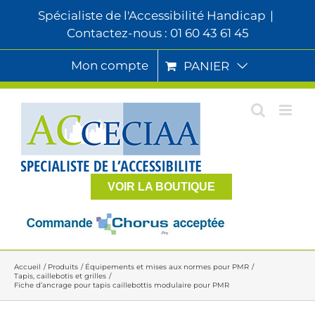
Passer
Spécialiste de l'Accessibilité Handicap
|
au
Contactez-nous : 01 60 43 61 45
contenu
Mon compte
PANIER
VOIR LA BOUTIQUE
Accueil
Produits
Équipements et mises aux normes pour PMR
Tapis, caillebotis et grilles
Fiche d’ancrage pour tapis caillebottis modulaire pour PMR