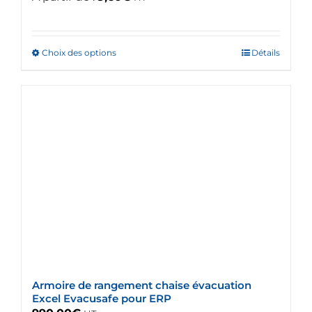
Choix des options
Ce
Détails
produit
a
plusieurs
variations.
Les
options
peuvent
être
choisies
sur
la
page
du
Armoire de rangement chaise évacuation
produit
Excel Evacusafe pour ERP