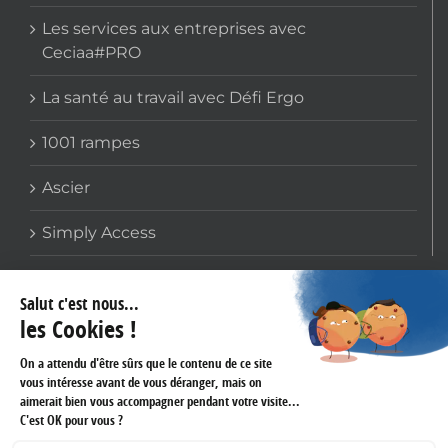
Les services aux entreprises avec
Ceciaa#PRO
La santé au travail avec Défi Ergo
1001 rampes
Ascier
Simply Access
COORDONNÉES
159 avenue Gallieni
93170 BAGNOLET
Téléphone :
01 60 43 61 45
Fax :
01 43 62 14 60