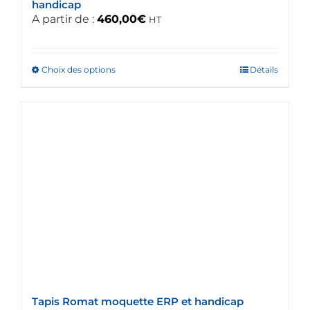
handicap
A partir de :
460,00
€
HT
Choix des options
Ce
Détails
produit
a
plusieurs
variations.
Les
options
peuvent
être
choisies
sur
la
page
du
Tapis Romat moquette ERP et handicap
produit