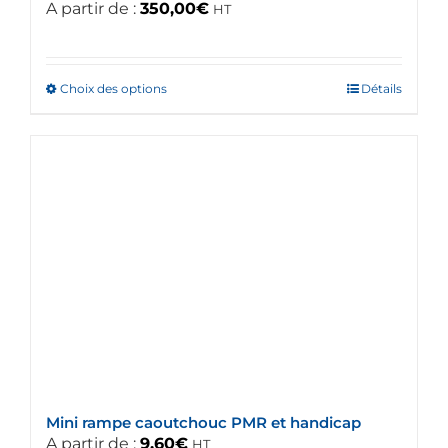
A partir de :
350,00
€
HT
Choix des options
Ce
Détails
produit
a
plusieurs
variations.
Les
options
peuvent
être
choisies
sur
la
page
du
Mini rampe caoutchouc PMR et handicap
produit
A partir de :
9,60
€
HT