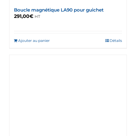
du
Boucle magnétique LA90 pour guichet
produit
291,00
€
HT
Ajouter au panier
Détails