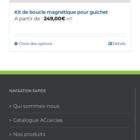
Kit de boucle magnétique pour guichet
A partir de :
249,00
€
HT
Choix des options
Ce
Détails
produit
a
plusieurs
variations.
Les
options
NAVIGATION RAPIDE
peuvent
être
Qui sommes-nous
choisies
sur
Catalogue ACceciaa
la
Nos produits
page