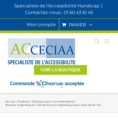
Passer
Spécialiste de l'Accessibilité Handicap
|
au
Contactez-nous : 01 60 43 61 45
contenu
Mon compte
PANIER
VOIR LA BOUTIQUE
Accueil
Produits
Solutions pour mal-entendants
Boucles magnétiques
Kit de boucle magnétique pour salle de 50 m2