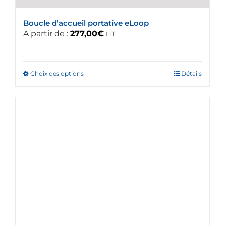
Boucle d’accueil portative eLoop
A partir de :
277,00
€
HT
Choix des options
Ce
Détails
produit
a
plusieurs
variations.
Les
options
peuvent
être
choisies
sur
la
page