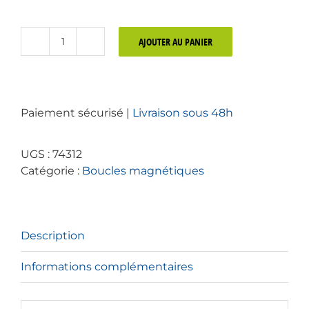
AJOUTER AU PANIER
quantité
de
Kit
de
Paiement sécurisé |
Livraison sous 48h
boucle
magnétique
pour
UGS :
74312
salle
Catégorie :
Boucles magnétiques
de
50
m2
Description
Informations complémentaires