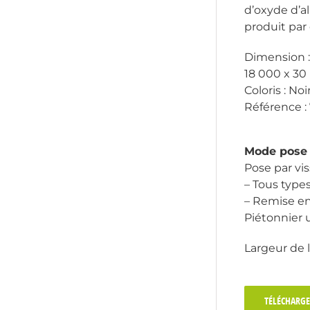
d’oxyde d’a
produit par 
Dimension :
18 000 x 30
Coloris : Noi
Référence :
Mode pose 
Pose par vi
– Tous types
– Remise en 
Piétonnie
Largeur de 
TÉLÉCHARGE