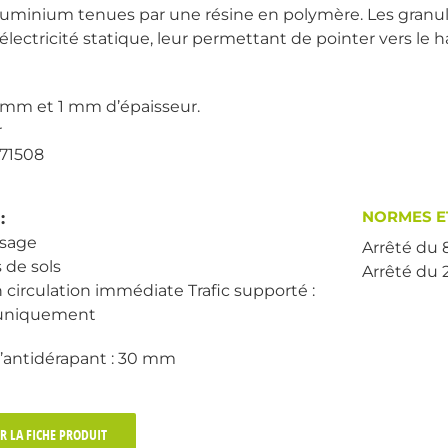
luminium tenues par une résine en polymère. Les granule
électricité statique, leur permettant de pointer vers le h
 mm et 1 mm d’épaisseur.
r
 71508
NORMES E
:
ssage
Arrêté du
 de sols
Arrêté du
circulation immédiate Trafic supporté :
r uniquement
l’antidérapant : 30 mm
R LA FICHE PRODUIT