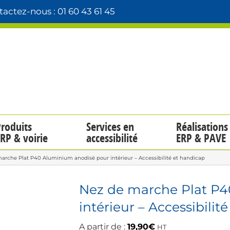
actez-nous : 01 60 43 61 45
roduits
Services en
Réalisations
RP & voirie
accessibilité
ERP & PAVE
arche Plat P40 Aluminium anodisé pour intérieur – Accessibilité et handicap
Nez de marche Plat P
intérieur – Accessibilit
A partir de :
19,90
€
HT