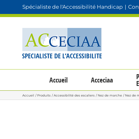
Passer
Spécialiste de l'Accessibilité Handicap
|
Cont
au
contenu
P
Accueil
Acceciaa
E
Accueil
Produits
Accessibilité des escaliers
Nez de marche
Nez de m