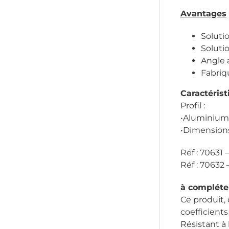
Avantages
Solutio
Soluti
Angle 
Fabriq
Caractérist
Profil :
•Aluminium
•Dimensions
Réf : 70631 
Réf : 70632
à compléte
Ce produit,
coefficient
Résistant à 