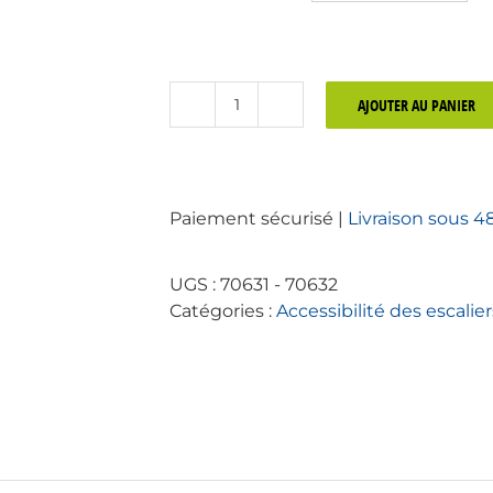
AJOUTER AU PANIER
quantité
de
Nez
de
Paiement sécurisé |
Livraison sous 4
marche
Plat
P40
UGS :
70631 - 70632
Aluminium
Catégories :
Accessibilité des escalier
anodisé
pour
intérieur
-
Accessibilité
et
handicap