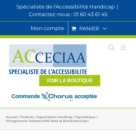
Passer
Spécialiste de l'Accessibilité Handicap
|
au
Contactez-nous : 01 60 43 61 45
contenu
Mon compte
PANIER
VOIR LA BOUTIQUE
Accueil
Produits
Signalisation handicap
Signalétique
Pictogramme Toilettes PMR Texte et Braille fond bleu