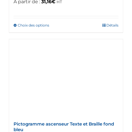
A partir de :
31,16
€
HT
Choix des options
Ce
Détails
produit
a
plusieurs
variations.
Les
options
peuvent
être
choisies
sur
la
page
du
Pictogramme ascenseur Texte et Braille fond
produit
bleu