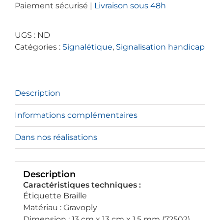
Paiement sécurisé |
Livraison sous 48h
PMR
Texte
et
UGS :
ND
Braille
Catégories :
Signalétique
,
Signalisation handicap
fond
bleu
Description
Informations complémentaires
Dans nos réalisations
Description
Caractéristiques techniques :
Étiquette Braille
Matériau : Gravoply
Dimension : 13 cm x 13 cm x 1,5 mm (72502)