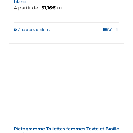
blanc
A partir de :
31,16
€
HT
Choix des options
Ce
Détails
produit
a
plusieurs
variations.
Les
options
peuvent
être
choisies
sur
la
page
du
Pictogramme Toilettes femmes Texte et Braille
produit