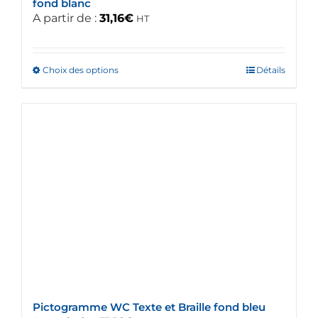
fond blanc
A partir de :
31,16
€
HT
Choix des options
Ce
Détails
produit
a
plusieurs
variations.
Les
options
peuvent
être
choisies
sur
la
page
du
Pictogramme WC Texte et Braille fond bleu
produit