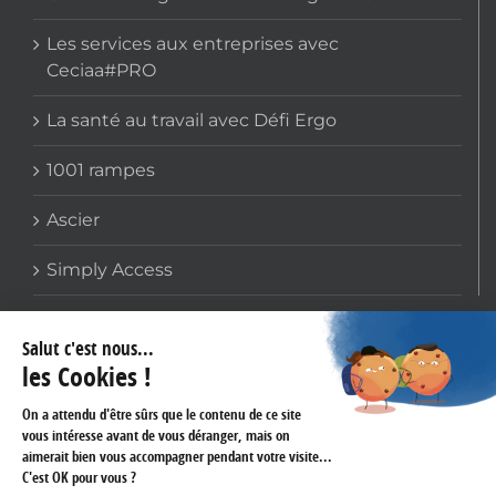
Les services aux entreprises avec
Ceciaa#PRO
La santé au travail avec Défi Ergo
1001 rampes
Ascier
Simply Access
COORDONNÉES
159 avenue Gallieni
93170 BAGNOLET
Téléphone :
01 60 43 61 45
Fax :
01 43 62 14 60