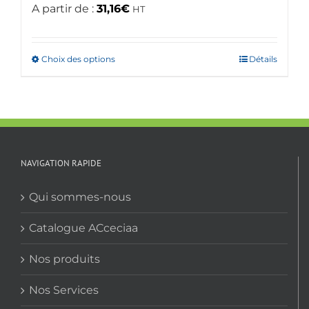
A partir de :
31,16
€
HT
Choix des options
Ce
Détails
produit
a
plusieurs
variations.
Les
options
NAVIGATION RAPIDE
peuvent
être
Qui sommes-nous
choisies
sur
Catalogue ACceciaa
la
Nos produits
page
du
Nos Services
produit