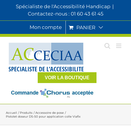
Passer
Spécialiste de l'Accessibilité Handicap
|
au
Contactez-nous : 01 60 43 61 45
contenu
Mon compte
PANIER
VOIR LA BOUTIQUE
Accueil
Produits
Accessoire de pose
Pistolet doseur DS-50 pour application colle Viafix