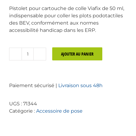
Pistolet pour cartouche de colle Viafix de 50 ml,
indispensable pour coller les plots podotactiles
des BEV, conformément aux normes
accessibilité handicap dans les ERP.
AJOUTER AU PANIER
quantité
de
Pistolet
doseur
Paiement sécurisé |
Livraison sous 48h
DS-
50
pour
UGS :
71344
application
Catégorie :
Accessoire de pose
colle
Viafix