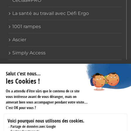
Ceciaa#PRO
La santé au travail avec Défi Ergo
1001 rampes
Ascier
Simply Access
COORDONNÉES
159 avenue Gallieni
93170 BAGNOLET
Téléphone :
01 60 43 61 45
Fax :
01 43 62 14 60