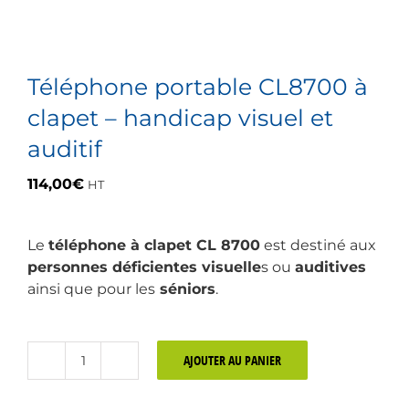
Téléphone portable CL8700 à
clapet – handicap visuel et
auditif
114,00
€
HT
Le
téléphone à clapet CL 8700
est destiné aux
personnes déficientes visuelle
s ou
auditives
ainsi que pour les
séniors
.
AJOUTER AU PANIER
quantité
de