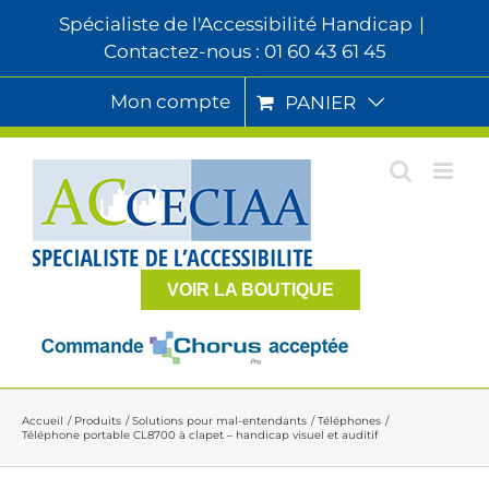
Passer
Spécialiste de l'Accessibilité Handicap
|
au
Contactez-nous : 01 60 43 61 45
contenu
Mon compte
PANIER
VOIR LA BOUTIQUE
Accueil
Produits
Solutions pour mal-entendants
Téléphones
Téléphone portable CL8700 à clapet – handicap visuel et auditif