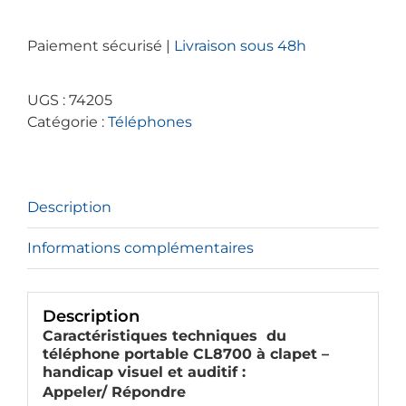
Téléphone
portable
Paiement sécurisé |
Livraison sous 48h
CL8700
à
clapet
UGS :
74205
-
Catégorie :
Téléphones
handicap
visuel
et
auditif
Description
Informations complémentaires
Description
Caractéristiques techniques du
téléphone portable CL8700 à clapet –
handicap visuel et auditif :
Appeler/ Répondre