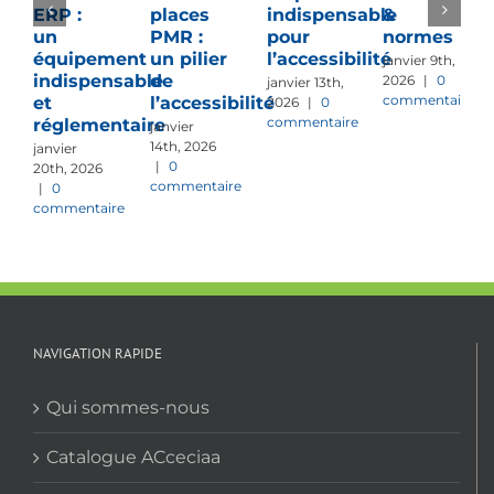
ERP :
places
indispensable
&
un
PMR :
pour
normes
équipement
un pilier
l’accessibilité
janvier 9th,
indispensable
de
2026
|
0
janvier 13th,
commentaire
et
l’accessibilité
2026
|
0
commentaire
réglementaire
janvier
14th, 2026
janvier
|
0
20th, 2026
commentaire
|
0
commentaire
NAVIGATION RAPIDE
Qui sommes-nous
Catalogue ACceciaa