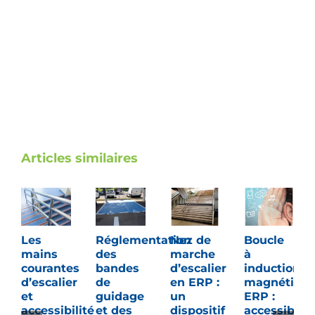
Articles similaires
Les
Réglementation
Nez de
Boucle
mains
des
marche
à
courantes
bandes
d’escalier
induction
d’escalier
de
en ERP :
magnétiqu
et
guidage
un
ERP :
accessibilité
et des
dispositif
accessibilit