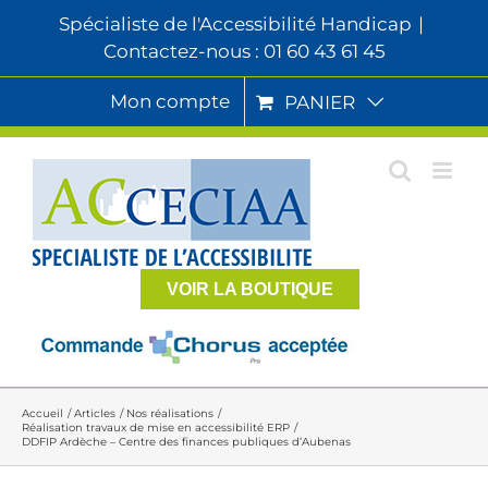
Passer
Spécialiste de l'Accessibilité Handicap
|
au
Contactez-nous : 01 60 43 61 45
contenu
Mon compte
PANIER
VOIR LA BOUTIQUE
Accueil
Articles
Nos réalisations
Réalisation travaux de mise en accessibilité ERP
DDFIP Ardèche – Centre des finances publiques d’Aubenas