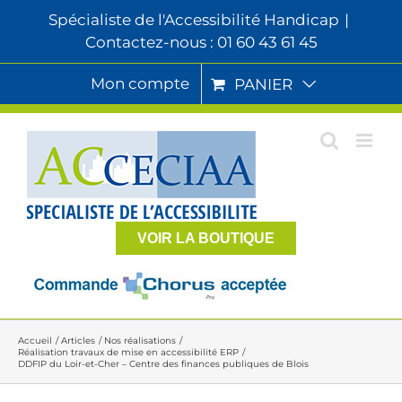
Passer
Spécialiste de l'Accessibilité Handicap
|
au
Contactez-nous : 01 60 43 61 45
contenu
Mon compte
PANIER
VOIR LA BOUTIQUE
Accueil
Articles
Nos réalisations
Réalisation travaux de mise en accessibilité ERP
DDFIP du Loir-et-Cher – Centre des finances publiques de Blois