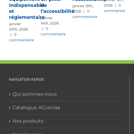
indispensable
de
2026
|
0
janvier 13th,
commentaire
et
l’accessibilité
2026
|
0
commentaire
réglementaire
janvier
14th, 2026
janvier
|
0
20th, 2026
commentaire
|
0
commentaire
NAVIGATION RAPIDE
Qui sommes-nous
Catalogue ACceciaa
Nos produits