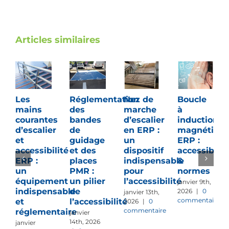
Articles similaires
Les
Réglementation
Nez de
Boucle
mains
des
marche
à
courantes
bandes
d’escalier
induction
d’escalier
de
en ERP :
magnétiqu
et
guidage
un
ERP :
accessibilité
et des
dispositif
accessibilit
ERP :
places
indispensable
&
un
PMR :
pour
normes
équipement
un pilier
l’accessibilité
janvier 9th,
indispensable
de
2026
|
0
janvier 13th,
commentaire
et
l’accessibilité
2026
|
0
commentaire
réglementaire
janvier
14th, 2026
janvier