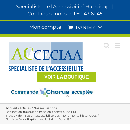
Passer
Spécialiste de l'Accessibilité Handicap
|
au
Contactez-nous : 01 60 43 61 45
contenu
Mon compte
PANIER
VOIR LA BOUTIQUE
Accueil
Articles
Nos réalisations
Réalisation travaux de mise en accessibilité ERP
Travaux de mise en accessibilité des monuments historiques
Paroisse Jean-Baptiste de la Salle – Paris 15ème