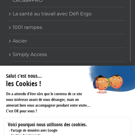
Ceciaa#PRO
La santé au travail avec Défi Ergo
1001 rampes
Ascier
Simply Access
COORDONNÉES
159 avenue Gallieni
93170 BAGNOLET
Téléphone :
01 60 43 61 45
Fax :
01 43 62 14 60