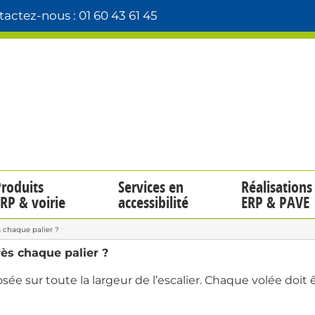
actez-nous : 01 60 43 61 45
roduits
Services en
Réalisations
RP & voirie
accessibilité
ERP & PAVE
 chaque palier ?
ès chaque palier ?
e sur toute la largeur de l’escalier. Chaque volée doit êt