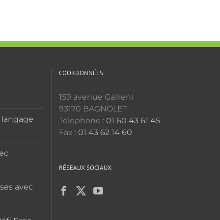
COORDONNÉES
159 avenue Gallieni
93170 BAGNOLET
u langage
Téléphone :
01 60 43 61 45
Fax :
01 43 62 14 60
vec
RÉSEAUX SOCIAUX
ises avec