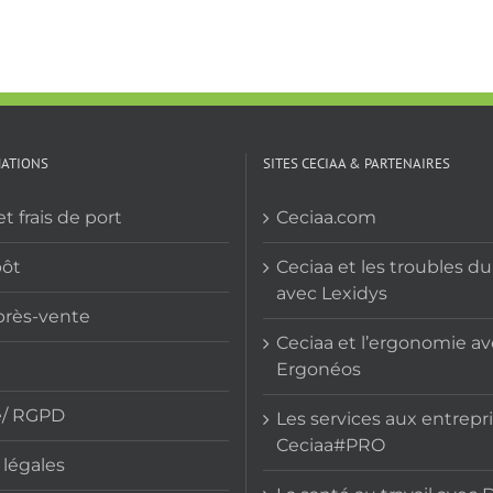
MATIONS
SITES CECIAA & PARTENAIRES
et frais de port
Ceciaa.com
pôt
Ceciaa et les troubles d
avec Lexidys
près-vente
Ceciaa et l’ergonomie a
Ergonéos
e/ RGPD
Les services aux entrepr
Ceciaa#PRO
légales