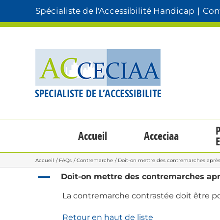
Passer
Spécialiste de l'Accessibilité Handicap
|
Cont
au
contenu
P
Accueil
Acceciaa
E
Accueil
FAQs
Contremarche
Doit-on mettre des contremarches après
A
Doit-on mettre des contremarches apr
La contremarche contrastée doit être posé
Retour en haut de liste