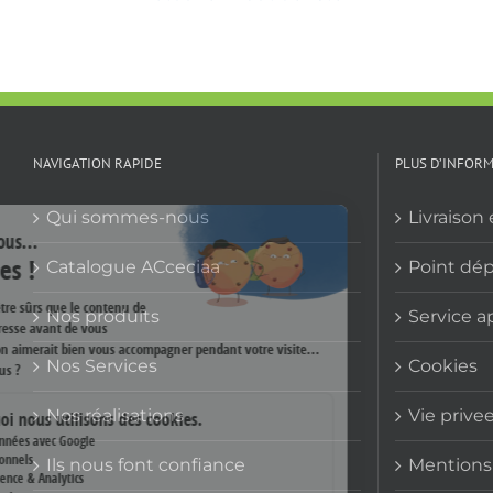
NAVIGATION RAPIDE
PLUS D’INFOR
Qui sommes-nous
Livraison 
Catalogue ACceciaa
Point dé
Nos produits
Service a
Nos Services
Cookies
Nos réalisations
Vie prive
Ils nous font confiance
Mentions 