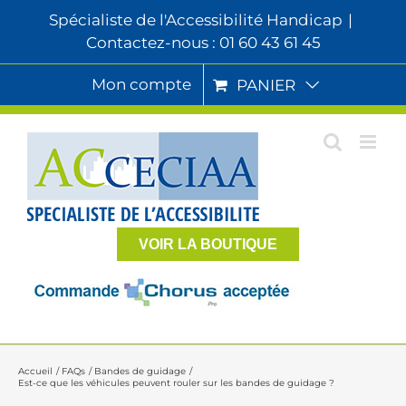
Passer
Spécialiste de l'Accessibilité Handicap
|
au
Contactez-nous : 01 60 43 61 45
contenu
Mon compte
PANIER
VOIR LA BOUTIQUE
Accueil
FAQs
Bandes de guidage
Est-ce que les véhicules peuvent rouler sur les bandes de guidage ?