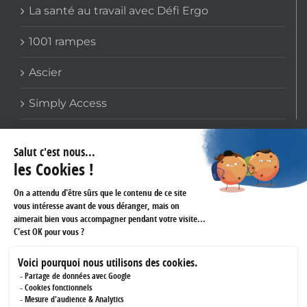
La santé au travail avec Défi Ergo
1001 rampes
Ascier
Simply Access
COORDONNÉES
159 avenue Gallieni
93170 BAGNOLET
Téléphone :
01 60 43 61 45
Fax :
01 43 62 14 60
RÉSEAUX SOCIAUX