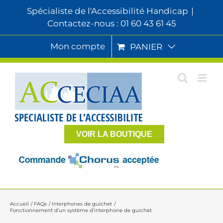
Passer
Spécialiste de l'Accessibilité Handicap
|
au
Contactez-nous : 01 60 43 61 45
contenu
Mon compte
PANIER
VOIR LA BOUTIQUE
Accueil
FAQs
Interphones de guichet
Fonctionnement d’un système d’interphone de guichet