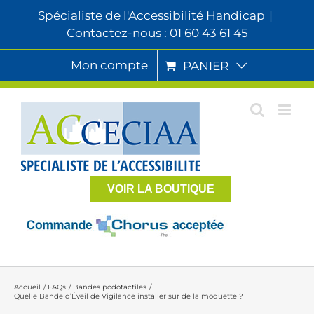
Passer
Spécialiste de l'Accessibilité Handicap
|
au
Contactez-nous : 01 60 43 61 45
contenu
Mon compte
PANIER
VOIR LA BOUTIQUE
Accueil
FAQs
Bandes podotactiles
Quelle Bande d’Éveil de Vigilance installer sur de la moquette ?