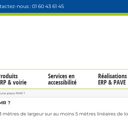
actez-nous : 01 60 43 61 45
roduits
Services en
Réalisations
RP & voirie
accessibilité
ERP & PAVE
d’une place PMR ?
PMR ?
 mètres de largeur sur au moins 5 mètres linéaires de l