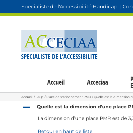
Passer
Spécialiste de l'Accessibilité Handicap
|
Cont
au
contenu
P
Accueil
Acceciaa
E
Accueil
FAQs
Place de stationnement PMR
Quelle est la dimension 
A
Quelle est la dimension d’une place 
La dimension d’une place PMR est de 3,3
Retour en haut de liste