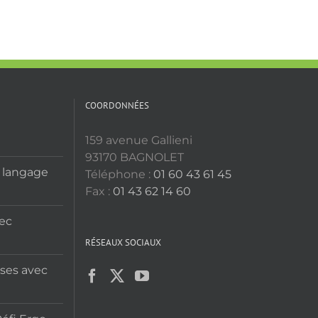
COORDONNÉES
159 avenue Gallieni
93170 BAGNOLET
u langage
Téléphone :
01 60 43 61 45
Fax :
01 43 62 14 60
vec
RÉSEAUX SOCIAUX
ises avec