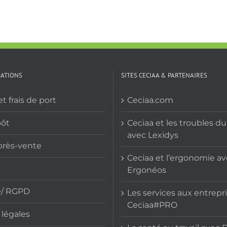
MATIONS
SITES CECIAA & PARTENAIRES
et frais de port
Ceciaa.com
pôt
Ceciaa et les troubles d
avec Lexidys
près-vente
Ceciaa et l’ergonomie a
Ergonéos
e/ RGPD
Les services aux entrepr
Ceciaa#PRO
légales