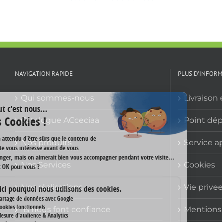
NAVIGATION RAPIDE
PLUS D’INFOR
Qui sommes-nous
Livraison 
Catalogue ACceciaa
Point dé
Nos produits
Service a
Nos Services
Cookies
Nos réalisations
Vie prive
Ils nous font confiance
Mentions 