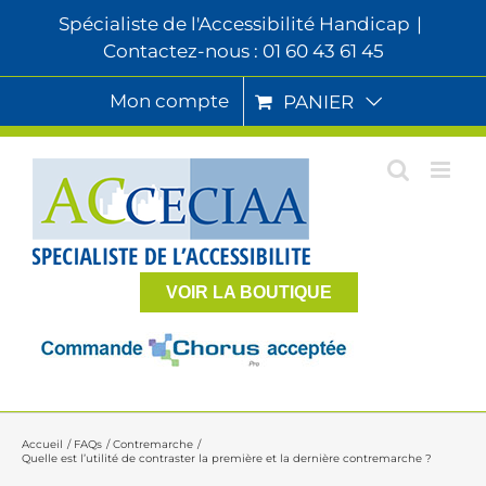
Passer
Spécialiste de l'Accessibilité Handicap
|
au
Contactez-nous : 01 60 43 61 45
contenu
Mon compte
PANIER
VOIR LA BOUTIQUE
Accueil
FAQs
Contremarche
Quelle est l’utilité de contraster la première et la dernière contremarche ?