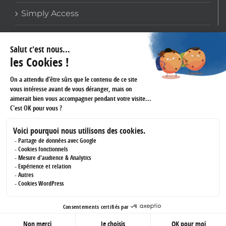
Simply Access
COORDONNÉES
159 avenue Gallieni
93170 BAGNOLET
Téléphone :
01 60 43 61 45
Fax :
01 43 62 14 60
RÉSEAUX SOCIAUX