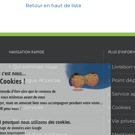
Retour en haut de liste
NAVIGATION RAPIDE
PLUS D’INFOR
Qui sommes-nous
Livraison 
Catalogue ACceciaa
Point dé
Nos produits
Service a
Nos Services
Cookies
Nos réalisations
Vie prive
Ils nous font confiance
Mentions 