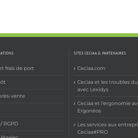
MATIONS
SITES CECIAA & PARTENAIRES
et frais de port
Ceciaa.com
pôt
Ceciaa et les troubles d
avec Lexidys
près-vente
Ceciaa et l’ergonomie a
Ergonéos
e/ RGPD
Les services aux entrepr
Ceciaa#PRO
légales