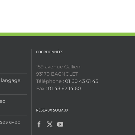
COORDONNÉES
159 avenue Gallieni
93170 BAGNOLET
u langage
Téléphone :
01 60 43 61 45
Fax :
01 43 62 14 60
vec
RÉSEAUX SOCIAUX
ises avec