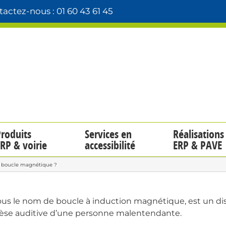
actez-nous : 01 60 43 61 45
roduits
Services en
Réalisations
RP & voirie
accessibilité
ERP & PAVE
e boucle magnétique ?
 le nom de boucle à induction magnétique, est un dispo
hèse auditive d’une personne malentendante.