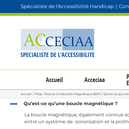
Passer
Spécialiste de l'Accessibilité Handicap
|
Cont
au
contenu
P
Accueil
Acceciaa
E
Accueil
FAQs
Boucle à Induction Magnétique (BIM)
Qu’est-ce qu’un
A
Qu’est-ce qu’une boucle magnétique ?
La boucle magnétique, également connue sous
entre un système de sonorisation et la prot