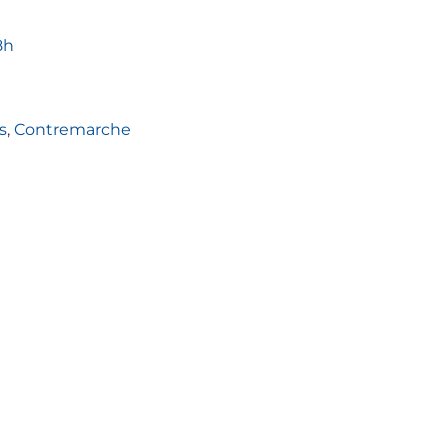
8h
s
,
Contremarche