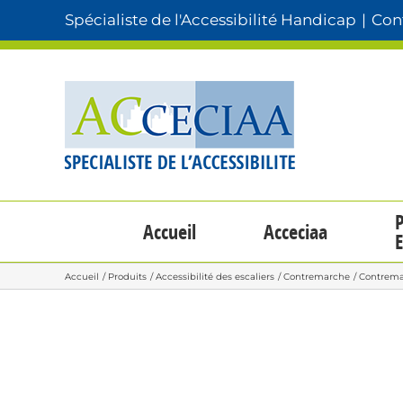
Passer
Spécialiste de l'Accessibilité Handicap
|
Cont
au
contenu
P
Accueil
Acceciaa
E
Accueil
Produits
Accessibilité des escaliers
Contremarche
Contrema