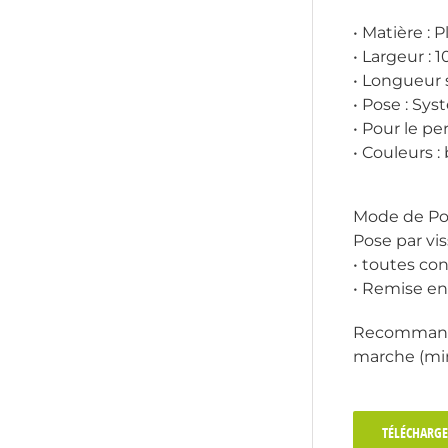
• Matière :
• Largeur :
• Longueur 
• Pose : Sy
• Pour le p
• Couleurs :
Mode de Po
Pose par vi
• toutes co
• Remise en
Recommandat
marche (m
TÉLÉCHARGE