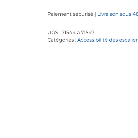
Contremarche
Aluminium
Paiement sécurisé |
Livraison sous 4
peint
époxy
UGS :
71544 à 71547
Catégories :
Accessibilité des escalier