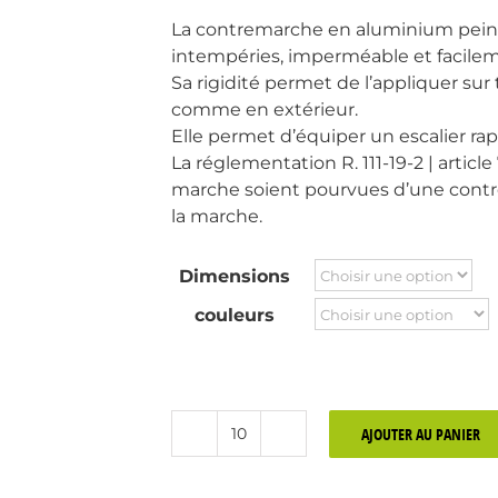
La contremarche en aluminium peint
intempéries, imperméable et facilem
Sa rigidité permet de l’appliquer sur
comme en extérieur.
Elle permet d’équiper un escalier ra
La réglementation R. 111-19-2 | articl
marche soient pourvues d’une contr
la marche.
Dimensions
couleurs
AJOUTER AU PANIER
quantité
de