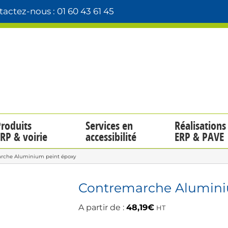
actez-nous : 01 60 43 61 45
roduits
Services en
Réalisations
RP & voirie
accessibilité
ERP & PAVE
rche Aluminium peint époxy
Contremarche Alumini
A partir de :
48,19
€
HT