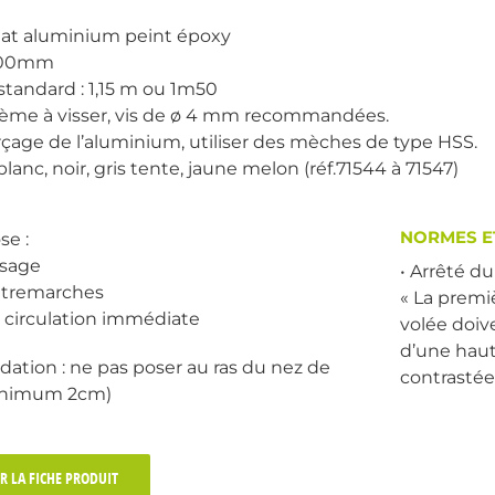
 Plat aluminium peint époxy
 100mm
standard : 1,15 m ou 1m50
stème à visser, vis de ø 4 mm recommandées.
erçage de l’aluminium, utiliser des mèches de type HSS.
 blanc, noir, gris tente, jaune melon (réf.71544 à 71547)
NORMES E
se :
ssage
• Arrêté d
ntremarches
« La premi
 circulation immédiate
volée doiv
d’une haut
ion : ne pas poser au ras du nez de
contrastée 
inimum 2cm)
R LA FICHE PRODUIT