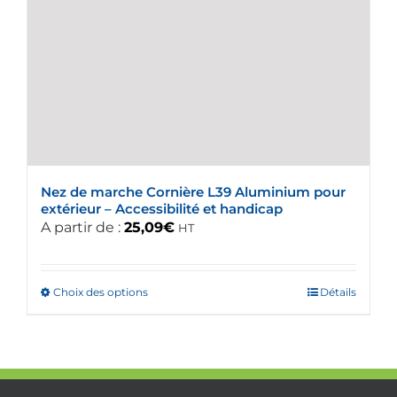
Les
options
peuvent
être
choisies
sur
la
page
du
Nez de marche Cornière L39 Aluminium pour
produit
extérieur – Accessibilité et handicap
A partir de :
25,09
€
HT
Choix des options
Ce
Détails
produit
a
plusieurs
variations.