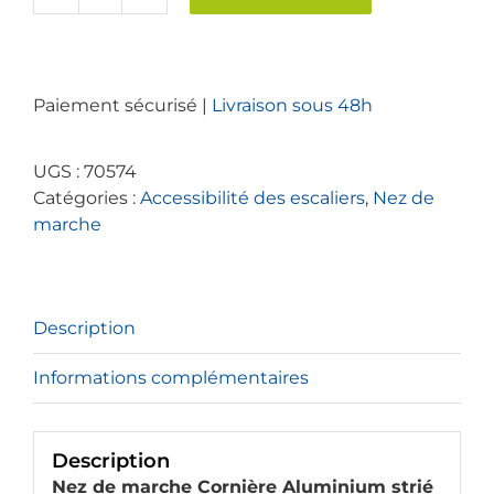
quantité
de
Nez
de
Paiement sécurisé |
Livraison sous 48h
marche
Cornière
L33A
UGS :
70574
aluminium
Catégories :
Accessibilité des escaliers
,
Nez de
strié
marche
pour
intérieur
-
Accessibilité
Description
et
handicap
Informations complémentaires
Description
Nez de marche Cornière Aluminium strié