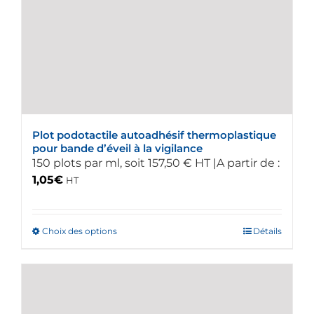
Plot podotactile autoadhésif thermoplastique
pour bande d’éveil à la vigilance
150 plots par ml, soit 157,50 € HT |A partir de :
1,05
€
HT
Choix des options
Ce
Détails
produit
a
plusieurs
variations.