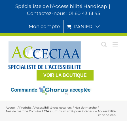
Passer
Spécialiste de l'Accessibilité Handicap
|
au
Contactez-nous : 01 60 43 61 45
contenu
Mon compte
PANIER
VOIR LA BOUTIQUE
Accueil
Produits
Accessibilité des escaliers
Nez de marche
Nez de marche Cornière L33A aluminium strié pour intérieur – Accessibilité
et handicap