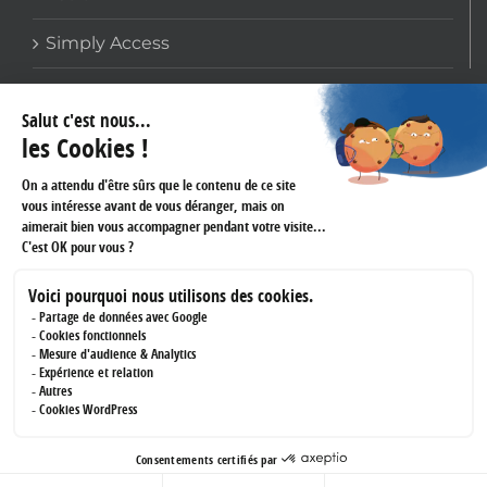
Simply Access
COORDONNÉES
159 avenue Gallieni
93170 BAGNOLET
Téléphone :
01 60 43 61 45
Fax :
01 43 62 14 60
RÉSEAUX SOCIAUX