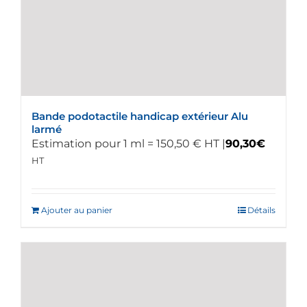
peuvent
être
choisies
sur
la
page
du
Bande podotactile handicap extérieur Alu
produit
larmé
Estimation pour 1 ml = 150,50 € HT |
90,30
€
HT
Ajouter au panier
Détails