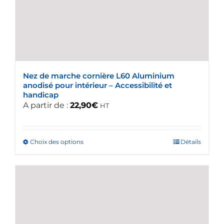
Nez de marche cornière L60 Aluminium
anodisé pour intérieur – Accessibilité et
handicap
A partir de :
22,90
€
HT
Choix des options
Ce
Détails
produit
a
plusieurs
variations.
Les
options