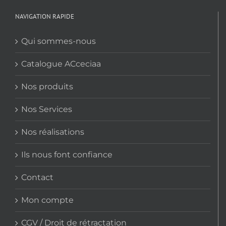
Les
options
NAVIGATION RAPIDE
peuvent
être
Qui sommes-nous
choisies
sur
Catalogue ACceciaa
la
Nos produits
page
du
Nos Services
produit
Nos réalisations
Ils nous font confiance
Contact
Mon compte
CGV / Droit de rétractation