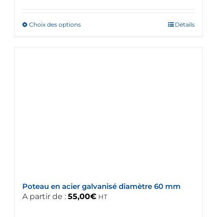
Choix des options
Ce
Détails
produit
a
plusieurs
variations.
Les
options
peuvent
être
choisies
sur
la
page
du
Poteau en acier galvanisé diamètre 60 mm
produit
A partir de :
55,00
€
HT