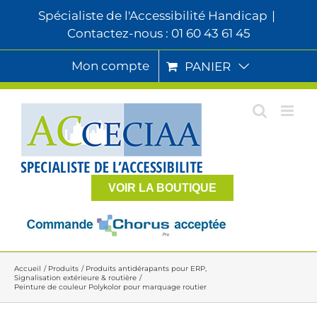
Passer
Spécialiste de l'Accessibilité Handicap
|
au
Contactez-nous : 01 60 43 61 45
contenu
Mon compte
PANIER
VOIR LA BOUTIQUE
Accueil
Produits
Produits antidérapants pour ERP
Signalisation extérieure & routière
Peinture de couleur Polykolor pour marquage routier