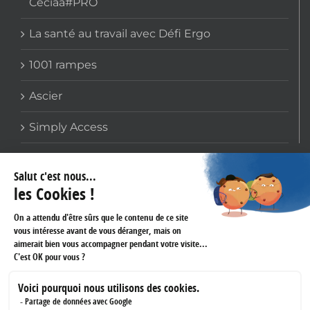
Ceciaa#PRO
La santé au travail avec Défi Ergo
1001 rampes
Ascier
Simply Access
COORDONNÉES
159 avenue Gallieni
93170 BAGNOLET
Téléphone :
01 60 43 61 45
Fax :
01 43 62 14 60