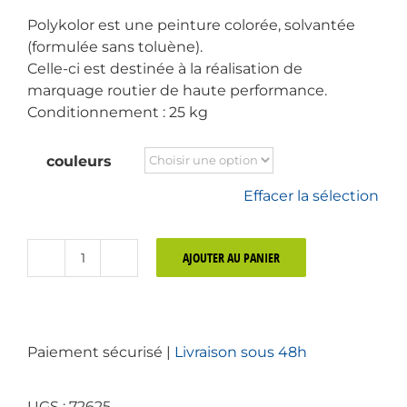
Polykolor est une peinture colorée, solvantée
(formulée sans toluène).
Celle-ci est destinée à la réalisation de
marquage routier de haute performance.
Conditionnement : 25 kg
couleurs
Effacer la sélection
AJOUTER AU PANIER
quantité
de
Peinture
de
Paiement sécurisé |
Livraison sous 48h
couleur
Polykolor
pour
UGS :
72625