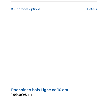
Choix des options
Ce
Détails
produit
a
plusieurs
variations.
Les
options
peuvent
être
choisies
sur
la
page
du
Pochoir en bois Ligne de 10 cm
produit
149,00
€
HT