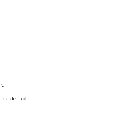
s.
mme de nuit.
.