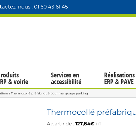
actez-nous : 01 60 43 61 45
roduits
Services en
Réalisations
RP & voirie
accessibilité
ERP & PAVE
utière
Thermocollé préfabriqué pour marquage parking
Thermocollé préfabriq
A partir de :
127,84
€
HT