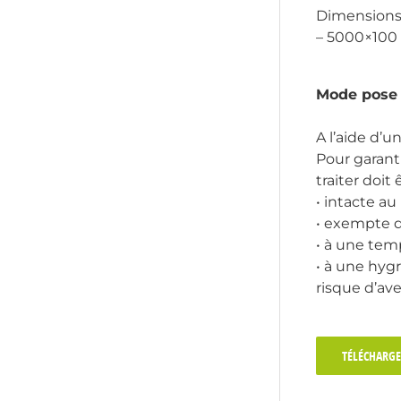
Dimensions 
– 5000×100 :
Mode pose 
A l’aide d’
Pour garant
traiter doit ê
• intacte a
• exempte d
• à une tem
• à une hyg
risque d’ave
TÉLÉCHARGE