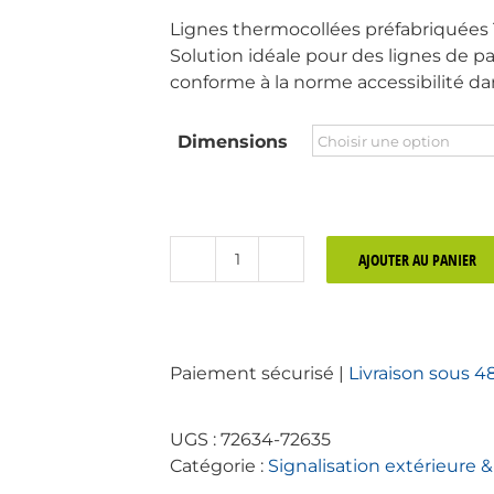
Lignes thermocollées préfabriquées 
Solution idéale pour des lignes de 
conforme à la norme accessibilité da
Dimensions
AJOUTER AU PANIER
quantité
de
Thermocollé
préfabriqué
Paiement sécurisé |
Livraison sous 4
pour
marquage
parking
UGS :
72634-72635
Catégorie :
Signalisation extérieure &