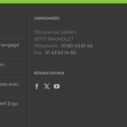
a
plusieurs
.
variations.
COORDONNÉES
Les
options
159 avenue Gallieni
peuvent
93170 BAGNOLET
être
u langage
Téléphone :
01 60 43 61 45
choisies
Fax :
01 43 62 14 60
sur
vec
la
page
RÉSEAUX SOCIAUX
du
ises avec
produit
Défi Ergo