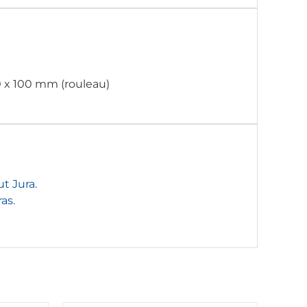
0 x 100 mm (rouleau)
t Jura.
as.