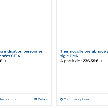
u indication personnes
Thermocollé préfabriqué 
apées CE14
sigle PMR
€
A partir de :
236,55
€
HT
HT
des options
Ce
Détails
Choix des options
Ce
produit
produit