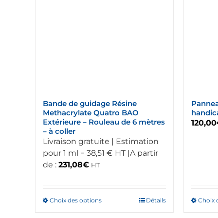
Bande de guidage Résine
Pannea
Methacrylate Quatro BAO
handic
Extérieure – Rouleau de 6 mètres
120,00
– à coller
Livraison gratuite | Estimation
pour 1 ml = 38,51 € HT |A partir
de :
231,08
€
HT
Choix des options
Ce
Détails
Choix 
produit