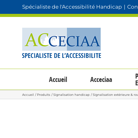
Passer
Spécialiste de l'Accessibilité Handicap
|
Cont
au
contenu
P
Accueil
Acceciaa
E
Accueil
Produits
Signalisation handicap
Signalisation extérieure & ro