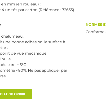
en mm (en rouleau) :
 4 unités par carton (Référence : 72635)
NORMES E
:
Conforme à 
un chalumeau.
ir une bonne adhésion, la surface à
tre :
u point de vue mécanique
’huile
pérature > 5°C
rométrie <80%. Ne pas appliquer par
rse.
R LA FICHE PRODUIT