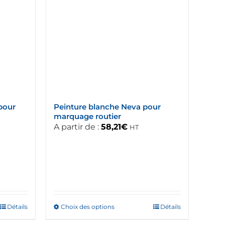
pour
Peinture blanche Neva pour
marquage routier
A partir de :
58,21
€
HT
Détails
Choix des options
Ce
Détails
produit