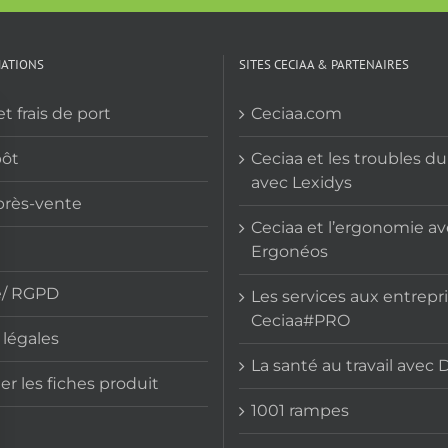
a
a
plusieurs
plusieurs
variations.
variations
MATIONS
SITES CECIAA & PARTENAIRES
Les
Les
options
options
et frais de port
Ceciaa.com
peuvent
peuvent
être
être
pôt
Ceciaa et les troubles d
choisies
choisies
avec Lexidys
près-vente
sur
sur
Ceciaa et l’ergonomie a
la
la
Ergonéos
page
page
du
du
e/ RGPD
Les services aux entrepr
produit
produit
Ceciaa#PRO
légales
La santé au travail avec 
er les fiches produit
1001 rampes