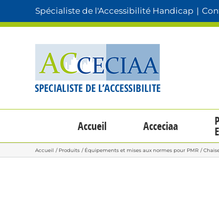
Passer
Spécialiste de l'Accessibilité Handicap
|
Cont
au
contenu
P
Accueil
Acceciaa
E
Accueil
Produits
Équipements et mises aux normes pour PMR
Chais