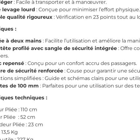
léger
: Facile à transporter et à manœuvrer.
 levage lourd
: Conçue pour minimiser l’effort physique.
le qualité rigoureux
: Vérification en 23 points tout au 
iques :
ée à deux mains
: Facilite l’utilisation et améliore la mani
tête profilé avec sangle de sécurité intégrée
: Offre c
ers.
 repensé
: Conçu pour un confort accru des passagers.
re de sécurité renforcée
: Couse pour garantir une sécur
tions simplifiées : Guide et schémas clairs pour une util
ttes de 100 mm
: Parfaites pour une utilisation sur des te
iques techniques :
r Pliée : 110 cm
r Pliée : 52 cm
deur Pliée : 23 cm
 13,5 Kg
utile : 227 Kg