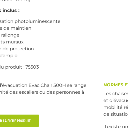
 inclus :
isation photoluminescente
s de maintien
 rallonge
ets muraux
 de protection
d’emploi
u produit : 75503
NORMES E
 d’évacuation Evac Chair 500H se range
imité des escaliers ou des personnes à
Les chaise
et d’évacu
mobilité r
de situati
R LA FICHE PRODUIT
Il existe 