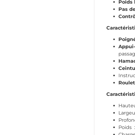
Poids 
Pas de
Contrô
Caractérist
Poign
Appui-
passag
Hamac
Ceintu
Instruc
Roule
Caractérist
Hauteu
Largeu
Profon
Poids :
Charge 