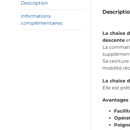
Description
Descripti
Informations
complémentaires
La chaise 
descente
et
La commande
supplémenta
Sa ceinture
mobilité réd
La chaise 
Elle est prê
Avantages 
Facilit
Opérat
Poigné