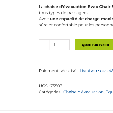
La
chaise d’évacuation Evac Chair
tous types de passagers.
Avec
une capacité de charge maxi
sûre et confortable pour les personne
AJOUTER AU PANIER
quantité
de
Chaise
d'évacuation
Paiement sécurisé |
Livraison sous 4
Evac
Chair
500H
UGS :
75503
pour
Catégories :
Chaise d'évacuation
,
Équ
ERP