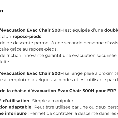
on
d’évacuation Evac Chair 500H
est équipée d’une
doubl
 d’un
repose-pieds
.
 de descente permet à une seconde personne d’assister
ire grâce au repose-pieds.
 de friction innovante garantit une évacuation sécurisée
uite.
d’évacuation Evac Chair 500H
se range pliée à proximit
te à l’emploi en quelques secondes et est utilisable par
de la chaise d’évacuation Evac Chair 500H pour ERP 
é d’utilisation
: Simple à manipuler.
ion adaptable
: Peut être utilisée par une ou deux pers
e inférieure
: Permet de contrôler la descente dans les e