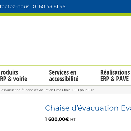
actez-nous : 01 60 43 61 45
roduits
Services en
Réalisations
RP & voirie
accessibilité
ERP & PAVE
e d'évacuation
Chaise d’évacuation Evac Chair 500H pour ERP
Chaise d’évacuation E
1 680,00
€
HT