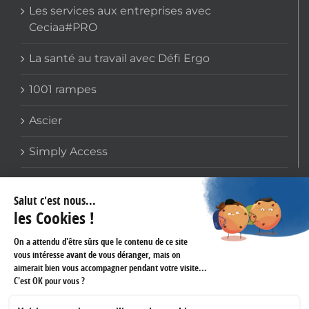
Les services aux entreprises avec
Ceciaa#PRO
La santé au travail avec Défi Ergo
1001 rampes
Ascier
Simply Access
COORDONNÉES
159 avenue Gallieni
93170 BAGNOLET
Téléphone :
01 60 43 61 45
Fax :
01 43 62 14 60