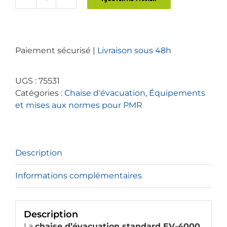
quantité
de
Chaise
d'évacuation
Paiement sécurisé |
Livraison sous 48h
Safety
Chair
EV-
UGS :
75531
4000
Catégories :
Chaise d'évacuation
,
Équipements
pour
et mises aux normes pour PMR
accessibilité
ERP
Description
Informations complémentaires
Description
La
chaise d’évacuation standard EV-4000