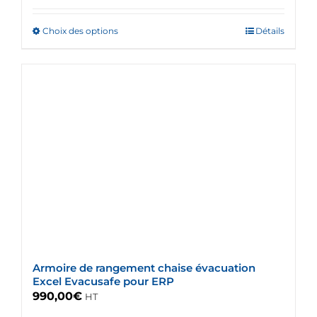
Choix des options
Ce
Détails
produit
a
plusieurs
variations.
Les
options
peuvent
être
choisies
sur
la
page
du
Armoire de rangement chaise évacuation
produit
Excel Evacusafe pour ERP
990,00
€
HT