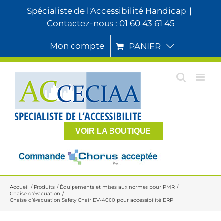
Passer
Spécialiste de l'Accessibilité Handicap
|
au
Contactez-nous : 01 60 43 61 45
contenu
Mon compte
PANIER
VOIR LA BOUTIQUE
Accueil
Produits
Équipements et mises aux normes pour PMR
Chaise d'évacuation
Chaise d’évacuation Safety Chair EV-4000 pour accessibilité ERP