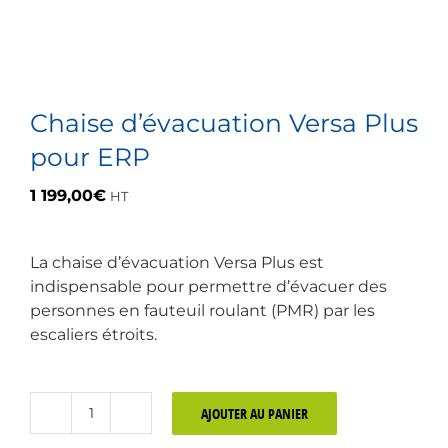
Chaise d’évacuation Versa Plus
pour ERP
1 199,00
€
HT
La chaise d’évacuation Versa Plus est
indispensable pour permettre d’évacuer des
personnes en fauteuil roulant (PMR) par les
escaliers étroits.
AJOUTER AU PANIER
quantité
de