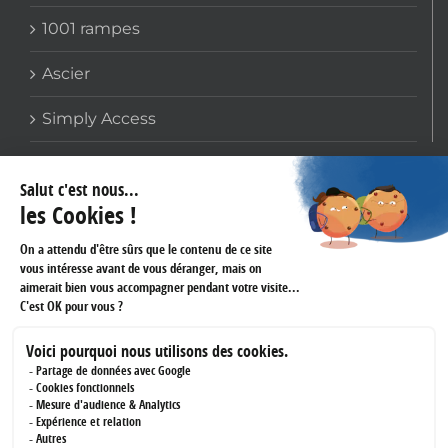
1001 rampes
Ascier
Simply Access
COORDONNÉES
159 avenue Gallieni
93170 BAGNOLET
Téléphone :
01 60 43 61 45
Fax :
01 43 62 14 60
RÉSEAUX SOCIAUX