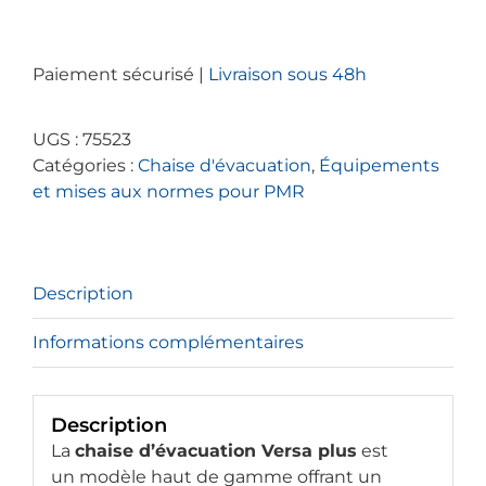
Chaise
d'évacuation
Paiement sécurisé |
Livraison sous 48h
Versa
Plus
pour
UGS :
75523
ERP
Catégories :
Chaise d'évacuation
,
Équipements
et mises aux normes pour PMR
Description
Informations complémentaires
Description
La
chaise d’évacuation Versa plus
est
un modèle haut de gamme offrant un