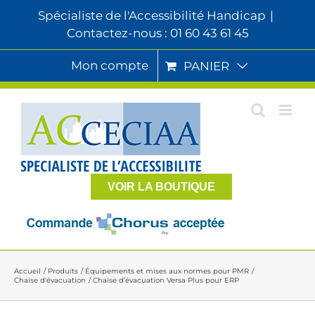
Passer
Spécialiste de l'Accessibilité Handicap
|
au
Contactez-nous : 01 60 43 61 45
contenu
Mon compte
PANIER
VOIR LA BOUTIQUE
Accueil
Produits
Équipements et mises aux normes pour PMR
Chaise d'évacuation
Chaise d’évacuation Versa Plus pour ERP